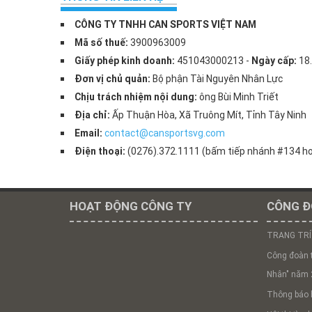
CÔNG TY TNHH CAN SPORTS VIỆT NAM
Mã số thuế:
3900963009
Giấy phép kinh doanh:
451043000213 -
Ngày cấp:
18
Đơn vị chủ quản:
Bộ phận Tài Nguyên Nhân Lực
Chịu trách nhiệm nội dung:
ông Bùi Minh Triết
Địa chỉ:
Ấp Thuận Hòa, Xã Truông Mít, Tỉnh Tây Ninh
Email:
contact@cansportsvg.com
Điện thoại:
(0276).372.1111 (bấm tiếp nhánh #134 h
HOẠT ĐỘNG CÔNG TY
CÔNG Đ
TRANG TRÍ
Công đoàn 
Nhân" năm 
Thông báo h