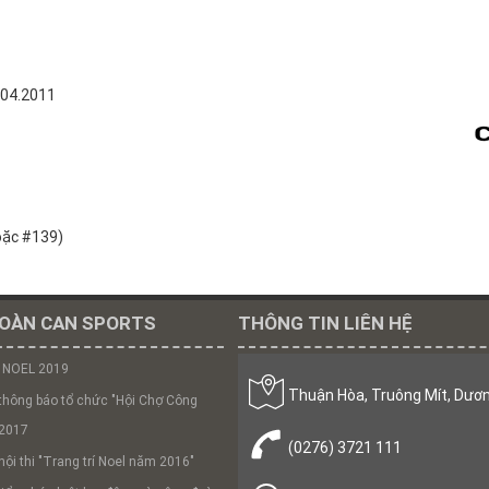
.04.2011
oặc #139)
OÀN CAN SPORTS
THÔNG TIN LIÊN HỆ
 NOEL 2019
Thuận Hòa, Truông Mít, Dươn
thông báo tổ chức "Hội Chợ Công
2017
(0276) 3721 111
ội thi "Trang trí Noel năm 2016"