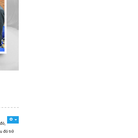
đó,
u đó trở