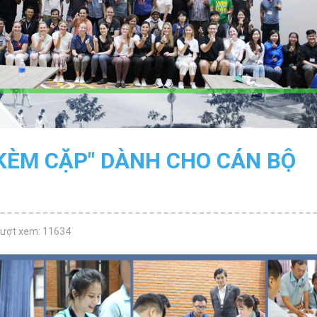
KÈM CẶP" DÀNH CHO CÁN BỘ
Lượt xem: 11634