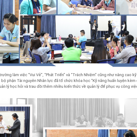
i trường làm việc “Vui Vẻ”, “Phát Triển” và “Trách Nhiệm” cũng như nâng cao k
08, bộ phận Tài nguyên Nhân lực đã tổ chức khóa học “Kỹ năng huấn luyện kèm
ản lý học hỏi và trau dồi thêm nhiều kiến thức về quản lý để phục vụ công vi