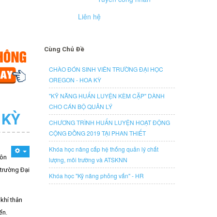
Liên hệ
Cùng Chủ Đề
CHÀO ĐÓN SINH VIÊN TRƯỜNG ĐẠI HỌC
OREGON - HOA KỲ
"KỸ NĂNG HUẤN LUYỆN KÈM CẶP" DÀNH
CHO CÁN BỘ QUẢN LÝ
 KỲ
CHƯƠNG TRÌNH HUẤN LUYỆN HOẠT ĐỘNG
CỘNG ĐỒNG 2019 TẠI PHAN THIẾT
Khóa học nâng cấp hệ thống quản lý chất
uôn
lượng, môi trường và ATSKNN
 trường Đại
Khóa học "Kỹ năng phỏng vấn" - HR
 khí thân
ển.