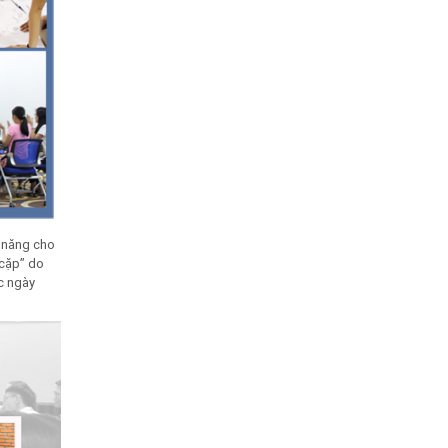
ỹ năng cho
 cặp” do
ệc ngày