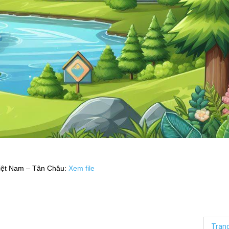
iệt Nam – Tân Châu:
Xem file
Tran