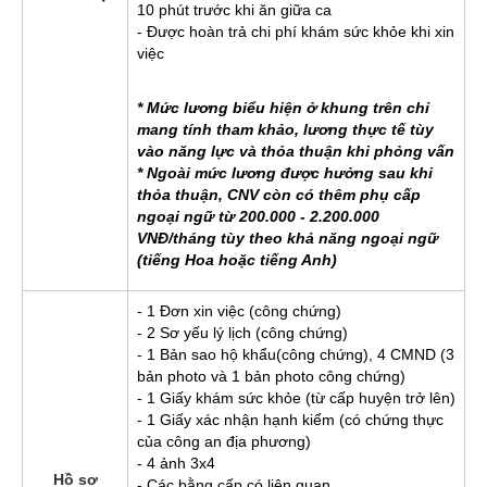
10 phút trước khi ăn giữa ca
- Được hoàn trả chi phí khám sức khỏe khi xin
việc
* Mức lương biểu hiện ở khung trên chỉ
mang tính tham khảo, lương thực tế tùy
vào năng lực và thỏa thuận khi phỏng vấn
* Ngoài mức lương được hưởng sau khi
thỏa thuận, CNV còn có thêm phụ cấp
ngoại ngữ từ 200.000 - 2.200.000
VNĐ/tháng tùy theo khả năng ngoại ngữ
(tiếng Hoa hoặc tiếng Anh)
- 1 Đơn xin việc (công chứng)
- 2 Sơ yếu lý lịch (công chứng)
- 1 Bản sao hộ khẩu(công chứng), 4 CMND (3
bản photo và 1 bản photo công chứng)
- 1 Giấy khám sức khỏe (từ cấp huyện trở lên)
- 1 Giấy xác nhận hạnh kiểm (có chứng thực
của công an địa phương)
- 4 ảnh 3x4
Hồ sơ
- Các bằng cấp có liên quan.