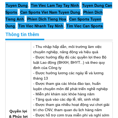
Tuyen Dung
,
Tim Viec Lam Tay Tay Ninh
,
Tuyen Dung Can
Sports
,
Can Sports Viet Nam Tuyen Dung
,
Phien Dich
Tieng Anh
,
Phien Dich Tieng Hoa
,
Can Sports Tuyen
Dung
,
Tim Viec Nhanh Tay Ninh
,
Tim Viec Can Sports
Thông tin thêm
- Thu nhập hấp dẫn, môi trường làm việc
chuyên nghiệp, năng động và hiệu quả
- Được hưởng đầy đủ các quyền lợi theo Bộ
luật Lao động (BHXH, BHYT...) và theo quy
định của Công ty
- Được hưởng lương các ngày lễ và lương
tháng 13
- Được tham gia các khóa đào tạo, huấn
luyện chuyên môn để phát triển nghề nghiệp
- Miễn phí khám sức khỏe hàng năm
- Tặng quà vào các dịp lễ, tết, sinh nhật
- Được tham gia nhiều hoạt động vui chơi giải
trí cho CNV, tham quan du lịch hàng năm
Quyền lợi
- Được hỗ trợ cơm trưa miễn phí và nghỉ sớm
& Phúc lợi